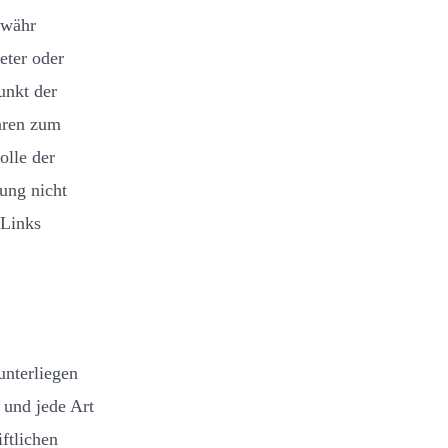
ewähr
eter oder
unkt der
aren zum
olle der
zung nicht
 Links
unterliegen
 und jede Art
ftlichen