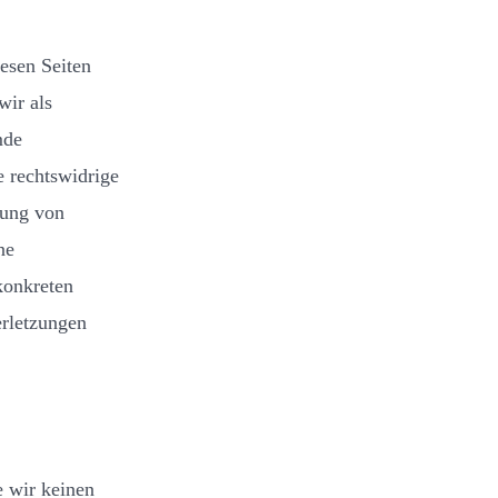
esen Seiten
wir als
mde
 rechtswidrige
zung von
ne
konkreten
rletzungen
e wir keinen